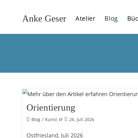
Zum
Inhalt
Anke Geser
Atelier
Blog
Büc
springen
Orientierung
Beitrags-
Beitrag
Blog
/
Kunst
26. Juli 2026
Kategorie:
veröffentlicht:
Ostfriesland, Juli 2026