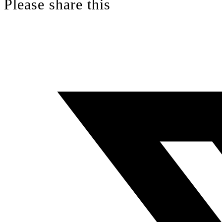
Please share this
tab
new
tab