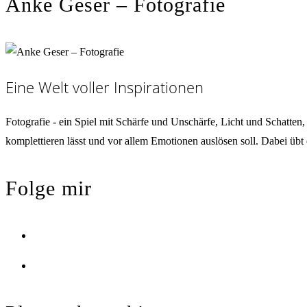
Anke Geser – Fotografie
Eine Welt voller Inspirationen
Fotografie - ein Spiel mit Schärfe und Unschärfe, Licht und Schatte
komplettieren lässt und vor allem Emotionen auslösen soll. Dabei übt
Folge mir
Opens
in
Opens
a
in
new
a