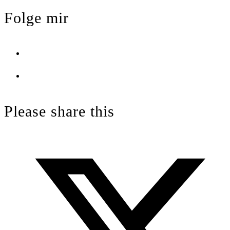
Folge mir
Opens
in
Opens
a
in
new
a
Please share this
tab
new
tab