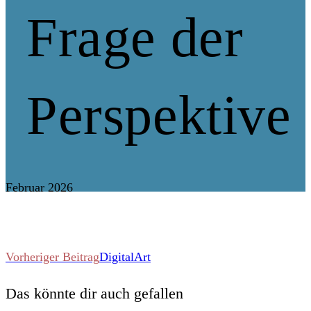
Frage der
Perspektive
Februar 2026
Weitere
Vorheriger Beitrag
DigitalArt
Das könnte dir auch gefallen
Artikel