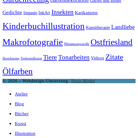
Gartendekoration
Garten und Bilder
Insekten
Gedichte
Karikaturen
Impasto
InkArt
Kinderbuchillustration
Landliebe
Kunsttherapie
Makrofotografie
Ostfriesland
Miniaturaquarelle
Zitate
Tiere
Tonarbeiten
Videos
Sketchnotes
Teebeutelkunst
Ölfarben
© 2026 - Webdesign-Umsetzung:
Nora Mieke
Atelier
Blog
Bücher
Kunst
Illustration