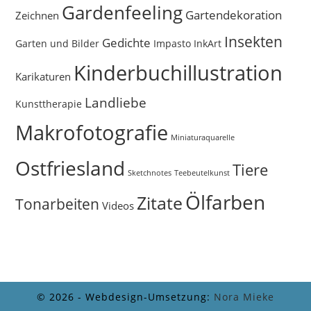
Gardenfeeling
Gartendekoration
Zeichnen
Insekten
Gedichte
Garten und Bilder
Impasto
InkArt
Kinderbuchillustration
Karikaturen
Landliebe
Kunsttherapie
Makrofotografie
Miniaturaquarelle
Ostfriesland
Tiere
Sketchnotes
Teebeutelkunst
Ölfarben
Zitate
Tonarbeiten
Videos
© 2026 - Webdesign-Umsetzung:
Nora Mieke