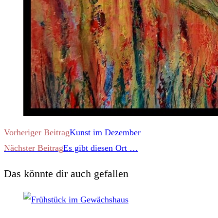
Weitere
Vorheriger Beitrag
Kunst im Dezember
Nächster Beitrag
Es gibt diesen Ort …
Artikel
Das könnte dir auch gefallen
ansehen