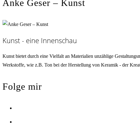
Anke Geser – Kunst
Kunst - eine Innenschau
Kunst bietet durch eine Vielfalt an Materialien unzählige Gestaltung
Werkstoffe, wie z.B. Ton bei der Herstellung von Keramik - der Krea
Folge mir
Opens
in
Opens
a
in
new
a