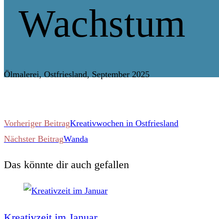
Wachstum
Ölmalerei, Ostfriesland, September 2025
Weitere
Vorheriger Beitrag
Kreativwochen in Ostfriesland
Nächster Beitrag
Wanda
Artikel
Das könnte dir auch gefallen
ansehen
Kreativzeit im Januar