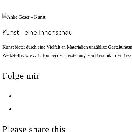
Kunst - eine Innenschau
Kunst bietet durch eine Vielfalt an Materialien unzählige Gestaltung
Werkstoffe, wie z.B. Ton bei der Herstellung von Keramik - der Krea
Folge mir
Opens
in
Opens
a
in
new
a
Please share this
tab