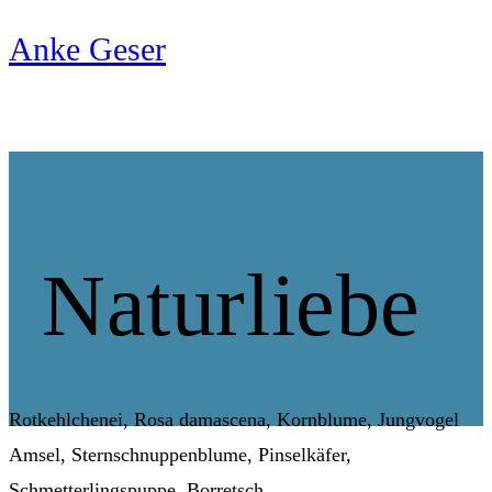
Zum
Anke Geser
Inhalt
springen
Naturliebe
Rotkehlchenei, Rosa damascena, Kornblume, Jungvogel
Amsel, Sternschnuppenblume, Pinselkäfer,
Schmetterlingspuppe, Borretsch.