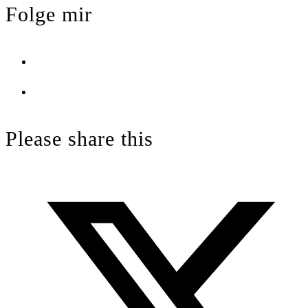
Folge mir
Opens
in
Opens
a
in
new
a
Please share this
tab
new
tab