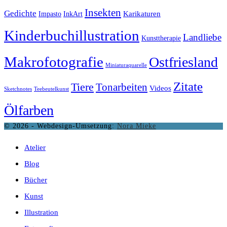
Insekten
Gedichte
Karikaturen
Impasto
InkArt
Kinderbuchillustration
Landliebe
Kunsttherapie
Makrofotografie
Ostfriesland
Miniaturaquarelle
Zitate
Tiere
Tonarbeiten
Videos
Sketchnotes
Teebeutelkunst
Ölfarben
© 2026 - Webdesign-Umsetzung:
Nora Mieke
Atelier
Blog
Bücher
Kunst
Illustration