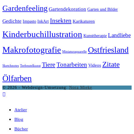
Gardenfeeling
Gartendekoration
Garten und Bilder
Insekten
Gedichte
Karikaturen
Impasto
InkArt
Kinderbuchillustration
Landliebe
Kunsttherapie
Makrofotografie
Ostfriesland
Miniaturaquarelle
Zitate
Tiere
Tonarbeiten
Videos
Sketchnotes
Teebeutelkunst
Ölfarben
© 2026 - Webdesign-Umsetzung:
Nora Mieke
Atelier
Blog
Bücher