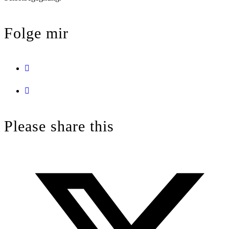
Folge mir
Opens
in
Opens
a
in
new
a
Please share this
tab
new
tab