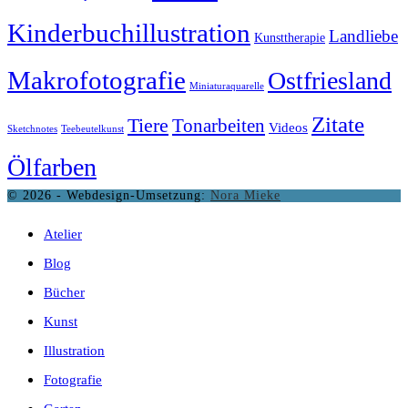
Kinderbuchillustration
Landliebe
Kunsttherapie
Makrofotografie
Ostfriesland
Miniaturaquarelle
Zitate
Tiere
Tonarbeiten
Videos
Sketchnotes
Teebeutelkunst
Ölfarben
© 2026 - Webdesign-Umsetzung:
Nora Mieke
Atelier
Blog
Bücher
Kunst
Illustration
Fotografie