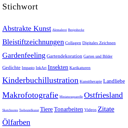
Stichwort
Abstrakte Kunst
Aktmalerei
Benjeshecke
Bleistiftzeichnungen
Collagen
Digitales Zeichnen
Gardenfeeling
Gartendekoration
Garten und Bilder
Insekten
Gedichte
Karikaturen
Impasto
InkArt
Kinderbuchillustration
Landliebe
Kunsttherapie
Makrofotografie
Ostfriesland
Miniaturaquarelle
Zitate
Tiere
Tonarbeiten
Videos
Sketchnotes
Teebeutelkunst
Ölfarben