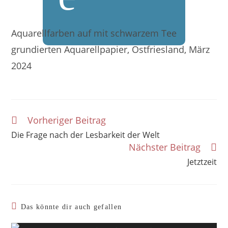
Aquarellfarben auf mit schwarzem Tee
grundierten Aquarellpapier, Ostfriesland, März
2024
Vorheriger Beitrag
Weitere
Artikel
Die Frage nach der Lesbarkeit der Welt
ansehen
Nächster Beitrag
Jetztzeit
Das könnte dir auch gefallen