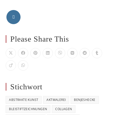
Opens
in
a
new
tab
Opens
in
Please Share This
a
new
tab
Stichwort
ABSTRAKTE KUNST
AKTMALEREI
BENJESHECKE
BLEISTIFTZEICHNUNGEN
COLLAGEN