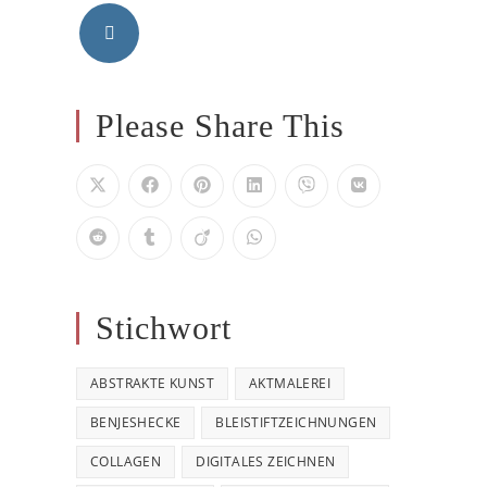
a
new
tab
Opens
in
Please Share This
a
new
tab
Stichwort
ABSTRAKTE KUNST
AKTMALEREI
BENJESHECKE
BLEISTIFTZEICHNUNGEN
COLLAGEN
DIGITALES ZEICHNEN