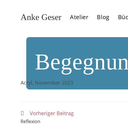
Zum
Inhalt
Anke Geser
Atelier
Blog
Büc
springen
Begegnu
Acryl, November 2023
Vorheriger Beitrag
Weitere
Artikel
Reflexion
ansehen