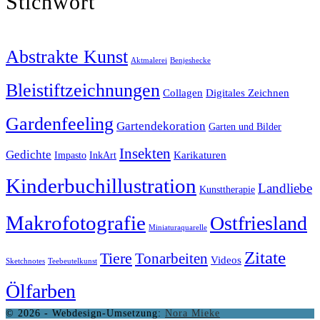
Stichwort
Abstrakte Kunst
Aktmalerei
Benjeshecke
Bleistiftzeichnungen
Collagen
Digitales Zeichnen
Gardenfeeling
Gartendekoration
Garten und Bilder
Insekten
Gedichte
Karikaturen
Impasto
InkArt
Kinderbuchillustration
Landliebe
Kunsttherapie
Makrofotografie
Ostfriesland
Miniaturaquarelle
Zitate
Tiere
Tonarbeiten
Videos
Sketchnotes
Teebeutelkunst
Ölfarben
© 2026 - Webdesign-Umsetzung:
Nora Mieke