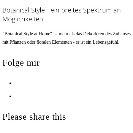
Botanical Style - ein breites Spektrum an
Möglichkeiten
"Botanical Style at Home" ist mehr als das Dekorieren des Zuhauses
mit Pflanzen oder floralen Elementen - er ist ein Lebensgefühl.
Folge mir
Opens
in
Opens
a
in
new
a
Please share this
tab
new
tab