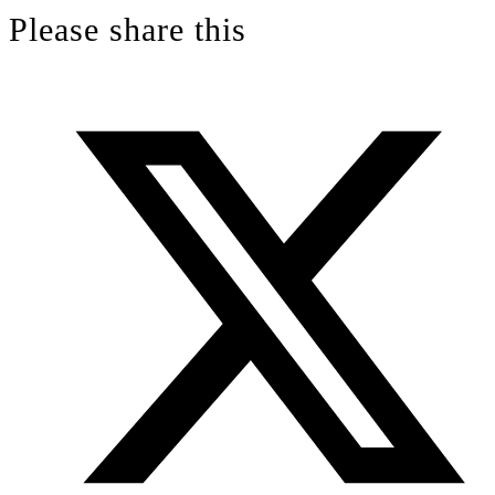
a
Please share this
tab
new
tab