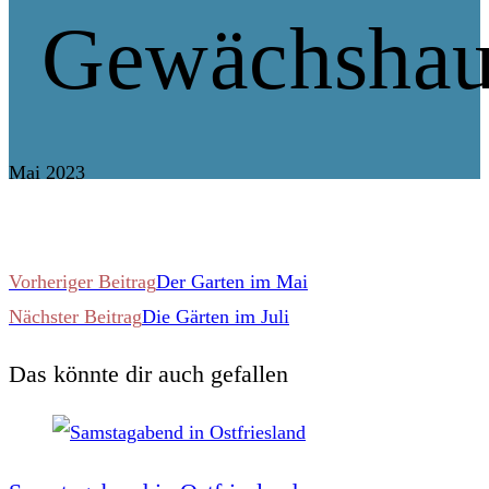
Gewächshau
Mai 2023
Weitere
Vorheriger Beitrag
Der Garten im Mai
Nächster Beitrag
Die Gärten im Juli
Artikel
Das könnte dir auch gefallen
ansehen