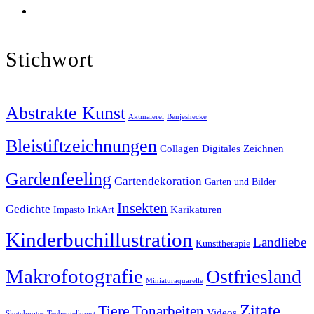
Stichwort
Abstrakte Kunst
Aktmalerei
Benjeshecke
Bleistiftzeichnungen
Collagen
Digitales Zeichnen
Gardenfeeling
Gartendekoration
Garten und Bilder
Insekten
Gedichte
Karikaturen
Impasto
InkArt
Kinderbuchillustration
Landliebe
Kunsttherapie
Makrofotografie
Ostfriesland
Miniaturaquarelle
Zitate
Tiere
Tonarbeiten
Videos
Sketchnotes
Teebeutelkunst