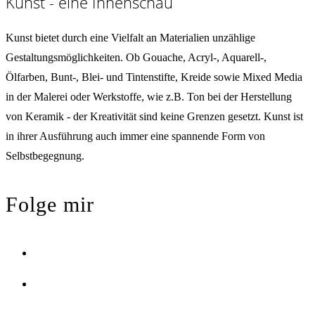
Kunst - eine Innenschau
Kunst bietet durch eine Vielfalt an Materialien unzählige
Gestaltungsmöglichkeiten. Ob Gouache, Acryl-, Aquarell-,
Ölfarben, Bunt-, Blei- und Tintenstifte, Kreide sowie Mixed Media
in der Malerei oder Werkstoffe, wie z.B. Ton bei der Herstellung
von Keramik - der Kreativität sind keine Grenzen gesetzt. Kunst ist
in ihrer Ausführung auch immer eine spannende Form von
Selbstbegegnung.
Folge mir
Opens
in
Opens
a
in
new