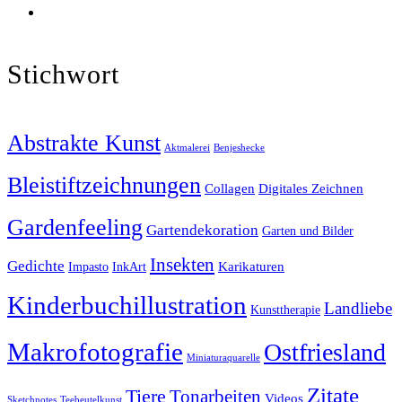
Stichwort
Abstrakte Kunst
Aktmalerei
Benjeshecke
Bleistiftzeichnungen
Collagen
Digitales Zeichnen
Gardenfeeling
Gartendekoration
Garten und Bilder
Insekten
Gedichte
Karikaturen
Impasto
InkArt
Kinderbuchillustration
Landliebe
Kunsttherapie
Makrofotografie
Ostfriesland
Miniaturaquarelle
Zitate
Tiere
Tonarbeiten
Videos
Sketchnotes
Teebeutelkunst