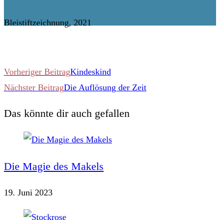
Bleistiftzeichnung, 2021
Weitere
Vorheriger Beitrag
Kindeskind
Nächster Beitrag
Die Auflösung der Zeit
Artikel
Das könnte dir auch gefallen
ansehen
Die Magie des Makels
19. Juni 2023