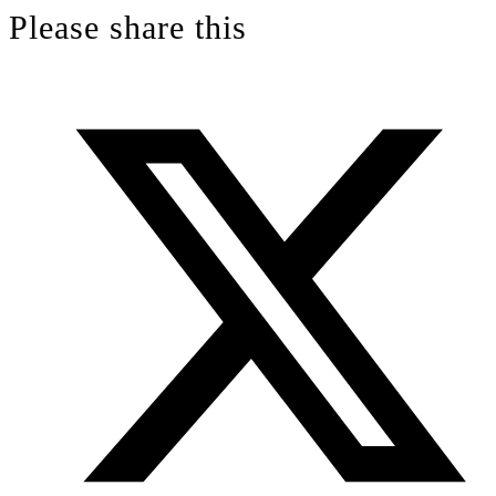
a
Please share this
tab
new
tab