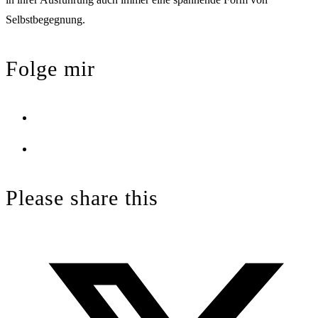
Selbstbegegnung.
Folge mir
Opens
in
Opens
a
in
new
a
Please share this
tab
new
tab