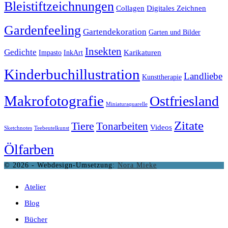
Bleistiftzeichnungen
Collagen
Digitales Zeichnen
Gardenfeeling
Gartendekoration
Garten und Bilder
Insekten
Gedichte
Karikaturen
Impasto
InkArt
Kinderbuchillustration
Landliebe
Kunsttherapie
Makrofotografie
Ostfriesland
Miniaturaquarelle
Zitate
Tiere
Tonarbeiten
Videos
Sketchnotes
Teebeutelkunst
Ölfarben
© 2026 - Webdesign-Umsetzung:
Nora Mieke
Atelier
Blog
Bücher