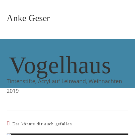
Zum
Inhalt
Anke Geser
springen
Vogelhaus
Tintenstifte, Acryl auf Leinwand, Weihnachten
2019
Das könnte dir auch gefallen